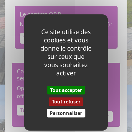
Le contrat ODR
Notre offre de référence FTTH (ODR) :
Ce site utilise des
Télécharger
cookies et vous
donne le contrôle
sur ceux que
vous souhaitez
Catalogue de
Offre de
activer
service FTTO
bande
passante
Opérateurs
Tout accepter
haut débit
offre de gros
Tout refuser
L2L
Télécharger
Personnaliser
Télécharger