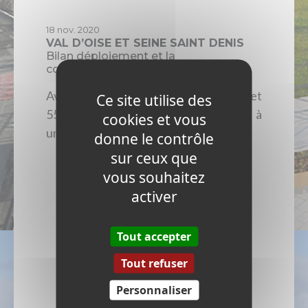
18 nov. 2020
VAL D’OISE ET SEINE SAINT DENIS
Bilan déploiement et la
commercialisation 2020
Avec 90 % de logements raccordables et
Ce site utilise des
55 % des foyers ayant déjà souscrit à
cookies et vous
une offre fibre, DEBITE...
donne le contrôle
sur ceux que
Lire l'article
vous souhaitez
activer
Tout accepter
Tout refuser
Personnaliser