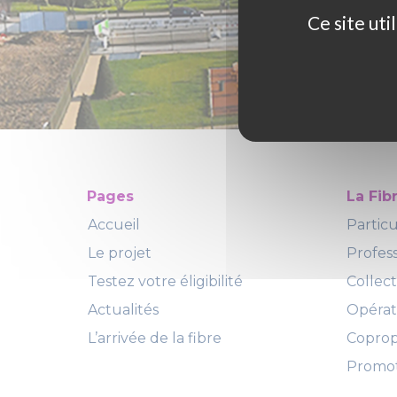
Ce site ut
Pages
La Fib
Accueil
Particu
Le projet
Profes
Testez votre éligibilité
Collect
Actualités
Opéra
L’arrivée de la fibre
Copropr
Promot