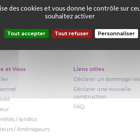
ilise des cookies et vous donne le contrôle sur ce
souhaitez activer
Tout accepter
Tout refuser
Personnaliser
re et Vous
Liens utiles
lier
Déclarer un dommage ré
sionnel
Déclarer une nouvelle
construction
ivité
FAQ
teur
iétés / syndics
eurs / Aménageurs