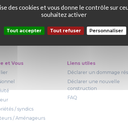
ilise des cookies et vous donne le contrôle sur ce
souhaitez activer
Tout accepter
Tout refuser
Personnaliser
re et Vous
Liens utiles
lier
Déclarer un dommage ré
sionnel
Déclarer une nouvelle
construction
ivité
FAQ
teur
iétés / syndics
eurs / Aménageurs