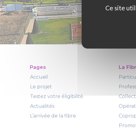
Ce site ut
Pages
La Fib
Accueil
Particu
Le projet
Profes
Testez votre éligibilité
Collect
Actualités
Opéra
L’arrivée de la fibre
Copropr
Promot