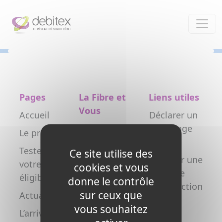
Panneau de gestion des cookies
Pages
La Fibre et
Liens utiles
Vous
Accueil
Déclarer un
Particulier
dommage
Le projet
réseau
Professionnel
Testez
Ce site utilise des
Déclarer une
votre
Collectivité
cookies et vous
nouvelle
éligibilité
donne le contrôle
Opérateur
construction
sur ceux que
Actualités
Copropriétés
FAQ
vous souhaitez
L’arrivée de
/ syndics