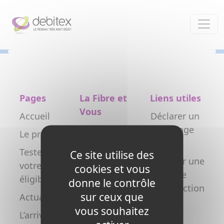
Panneau de gestion des cookies
Pages
La Fibre et
Liens utiles
Vous
Accueil
Déclarer un
Particulier
dommage
Le projet
réseau
Professionnel
Testez
Ce site utilise des
Déclarer une
votre
Collectivité
cookies et vous
nouvelle
éligibilité
donne le contrôle
Opérateur
construction
sur ceux que
Actualités
Copropriétés
FAQ
vous souhaitez
L’arrivée de
/ syndics